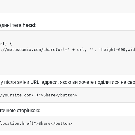
едині тега head:
rl) {

://metaseamix.com/share?url=' + url, '', 'height=600,wid
пу після зміни URL-адреси, якою ви хочете поділитися на сво
/yoursite.com/')">Share</button>
точною сторінкою:
location.href)">Share</button>