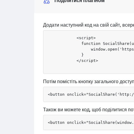
Поділитися плагіном
Додати наступний код на свій сайт, всер
            <script>

              function SocialShare(u
                  window.open('https
              }

            </script>

Потім помістіть кнопку загального досту
<button onclick="SocialShare('http:/
Також ви можете код, щоб поділитися по
<button onclick="SocialShare(window.