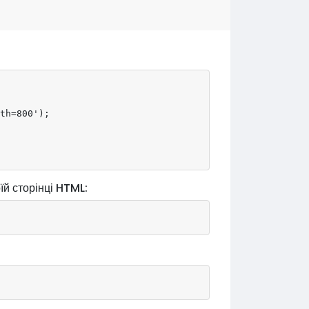
th=800');

їй сторінці HTML: