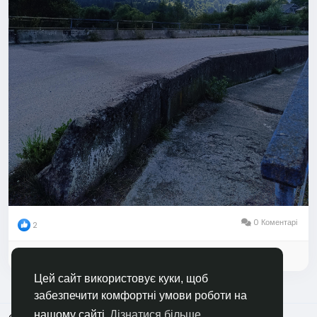
0 Коментарі
2
Увійдіть, щоб відзначати, ділитися та коментувати!
Цей сайт використовує куки, щоб
забезпечити комфортні умови роботи на
нашому сайті
Дізнатися більше