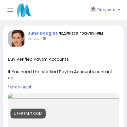
Вступити
поділився посиланням
June Douglas
рік тому
-
Buy Verified Paytm Accounts
If You need this Verified Paytm Accounts contact
us.
Читати далі
Contact Email:usarealit@gmail.com
WhatsApp: +1-5593093418
Telegram : @usarealit
USAREALIT.COM
https://usarealit.com/product/buy-verified-paytm-
accounts/