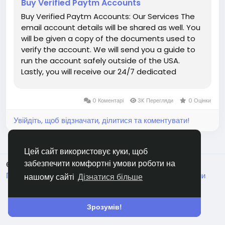
Buy Verified Paytm Accounts
#israel
#iran
#gaza
#usa
#russia
#nepal
#anime
Buy Verified Paytm Accounts: Our Services The
#apollo
#nasa
#bitcoin
#elonmusk
#google
email account details will be shared as well. You
#business
#socialmedia
#elonmusk
#Twitter
will be given a copy of the documents used to
#facebook
#corruption
#donaldtrump
verify the account. We will send you a guide to
run the account safely outside of the USA.
Lastly, you will receive our 24/7 dedicated
customer support. The delivery will be sent to
you via email. You will be given 100% authority.
0 Коментарі
3K Перегляди
0 Оцінки
The login credentials of the Buy Paytm Accounts
will be provided. If You Want To More Information
Увійдіть, щоб відзначати, ділитися та коментувати!
just Contact Now: Email: usarealit@gmail.com
WhatsApp: +1-5593093418 Telegram :
@usarealit
Цей сайт використовує куки, щоб
© 2026 MSM
Ukrainian
забезпечити комфортні умови роботи на
Про нас
Правила
Конфіденційність
Зв'яжіться з нами
нашому сайті
Дізнатися більше
Каталог
Зрозумів!