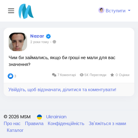
Вступити
Nazar
2 роки тому
-
Чим би займались, якщо би гроші не мали для вас
значення?
7 Коментарі
5K Перегляди
0 Оцінки
3
Увійдіть, щоб відзначати, ділитися та коментувати!
© 2026 MSM
Ukrainian
Про нас
Правила
Конфіденційність
Зв'яжіться з нами
Каталог