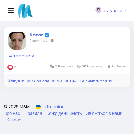
Вступити
Nazar
2 роки тому
-
#freedurov
0 Коментарі
6K Перегляди
0 Оцінки
2
Увійдіть, щоб відзначати, ділитися та коментувати!
© 2026 MSM
Ukrainian
Про нас
Правила
Конфіденційність
Зв'яжіться з нами
Каталог