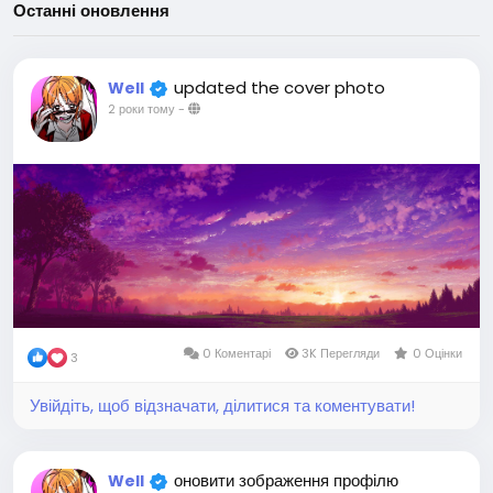
Останні оновлення
updated the cover photo
Well
2 роки тому
-
0 Коментарі
3K Перегляди
0 Оцінки
3
Увійдіть, щоб відзначати, ділитися та коментувати!
оновити зображення профілю
Well