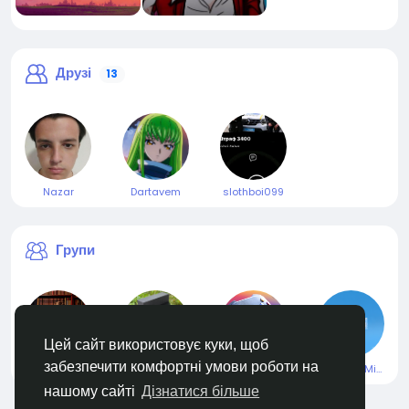
Друзі
13
Nazar
Dartavem
slothboi099
Групи
Цей сайт використовує куки, щоб
забезпечити комфортні умови роботи на
#BabyHistory
Melt metals (YRO team)
Ігрові новини
MetaSeaMix Project | News
нашому сайті
Дізнатися більше