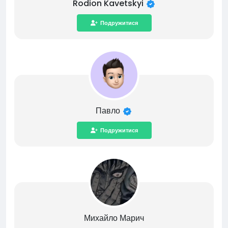
Rodion Kavetskyi
Подружитися
Павло
Подружитися
Михайло Марич