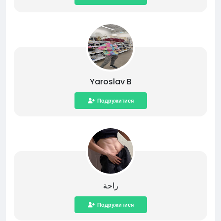
Yaroslav B
Подружитися
راحة
Подружитися