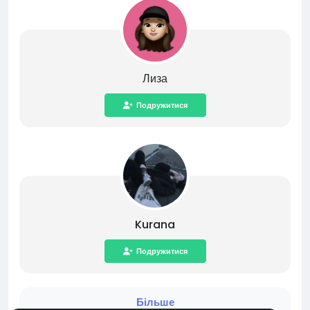
Лиза
Подружитися
Kurana
Подружитися
Більше