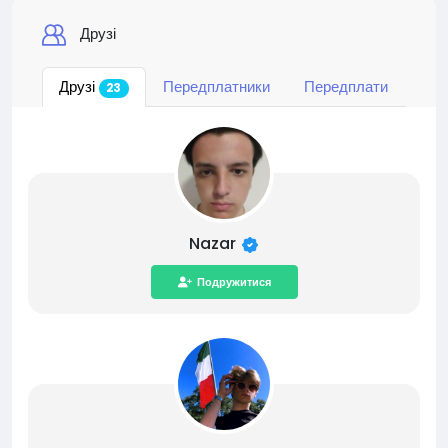
Друзі
Друзі
Передплатники
Передплати
23
Nazar
Подружитися