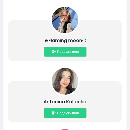
🔥Flaming moon🌕
Подружитися
Antonina Kolianko
Подружитися