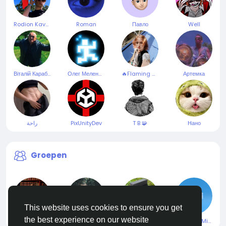
Rodion Kavetskyi
Roman
Павло
Well
Віталій Карабань
Олег Меленюк
🔥Flaming moon🌕
Артемка
راحة
PixUnityDev
T B 🧩
Нано
Groepen
This website uses cookies to ensure you get
the best experience on our website
#BabyHistory
Шпалери на телефон
Melt metals (YRO team)
MetaSeaMix Project | News