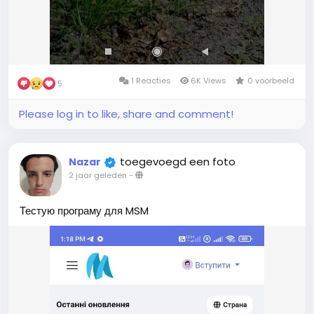
1 Reacties
6K Views
0 voorbeeld
5
Please log in to like, share and comment!
toegevoegd een foto
Nazar
2 jaar geleden
-
Тестую програму для MSM