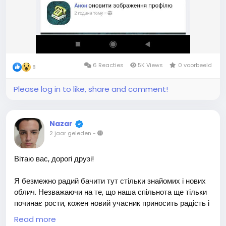
6 Reacties
5K Views
0 voorbeeld
8
Please log in to like, share and comment!
Nazar
2 jaar geleden
-
Вітаю вас, дорогі друзі!
Я безмежно радий бачити тут стільки знайомих і нових
облич. Незважаючи на те, що наша спільнота ще тільки
починає рости, кожен новий учасник приносить радість і
надію на велике майбутнє.
Read more