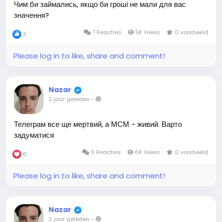
Чим би займались, якщо би гроші не мали для вас
значення?
7 Reacties
5K Views
0 voorbeeld
3
Please log in to like, share and comment!
Nazar
2 jaar geleden
-
Телеграм все ще мертвий, а МСМ - живий. Варто
задуматися
0 Reacties
6K Views
0 voorbeeld
6
Please log in to like, share and comment!
Nazar
2 jaar geleden
-