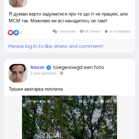
Я думаю варто задуматися про те що тг не працює, але
МСМ так. Можливо ви всі находитесь не там?
1 Reacties
6K Views
0 voorbeeld
4
Please log in to like, share and comment!
toegevoegd een foto
Nazar
2 jaar geleden
-
Трішки аватарка поплила