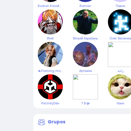
Rodion Kavetskyi
Roman
Павло
Well
Віталій Карабань
Олег Меленю
🔥Flaming moon🌕
Артемка
راحة
PixUnityDev
T B 🧩
Нано
Grupos