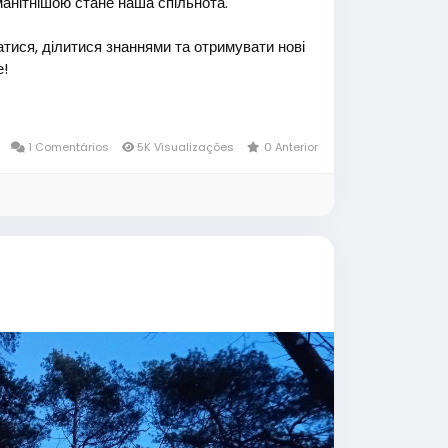
манітнішою стане наша спільнота.
атися, ділитися знаннями та отримувати нові
е!
1 Comentários
5K Visualizações
0 Anterior