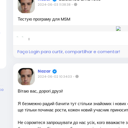
2024-06-03 11:38:38
-
Тестую програму для MSM
RO team)
8
Faça Login para curtir, compartilhar e comentar!
Nazar
2024-06-02 10:34:03
-
co
Вітаю вас, дорогі друзі!
Я безмежно радий бачити тут стільки знайомих і нових
ще тільки починає рости, кожен новий учасник приносит
Не соромтеся запрошувати до нас усіх, кого вважаєте за