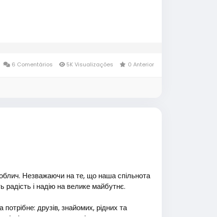
6 Comentários
5K Visualizações
0 Anterior
 облич. Незважаючи на те, що наша спільнота
ь радість і надію на велике майбутнє.
 потрібне: друзів, знайомих, рідних та