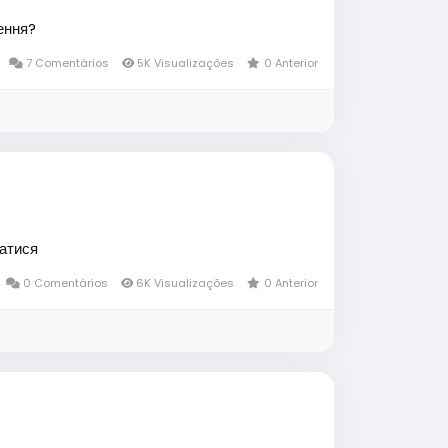
ення?
7 Comentários
5K Visualizações
0 Anterior
матися
0 Comentários
6K Visualizações
0 Anterior