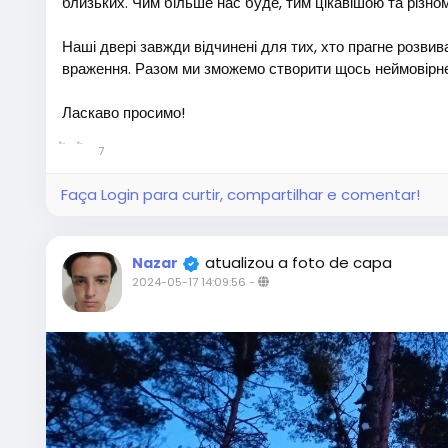
близьких. Чим більше нас буде, тим цікавішою та різно
Наші двері завжди відчинені для тих, хто прагне розвив
враження. Разом ми зможемо створити щось неймовірн
Ласкаво просимо!
7
Faça Login para curtir, compartilhar e comentar!
atualizou a foto de capa
Nazar
2024-05-17 14:09:56
-