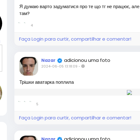
Я думаю варто задуматися про те що тг не працює, ал
там?
4
Faça Login para curtir, compartilhar e comentar!
к
adicionou uma foto
Nazar
2024-06-05 13:18:09
-
Трішки аватарка поплила
5
Faça Login para curtir, compartilhar e comentar!
adicionou uma foto
Nazar