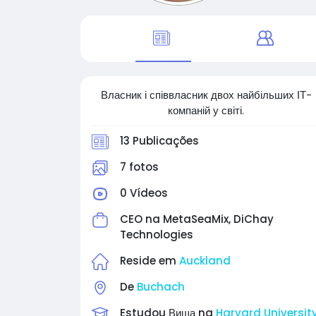
Власник і співвласник двох найбільших ІТ-
компаній у світі.
13 Publicações
7 fotos
0 Vídeos
CEO na
MetaSeaMix, DiChay
Technologies
Reside em
Auckland
De
Buchach
Estudou Вища na
Harvard Universit