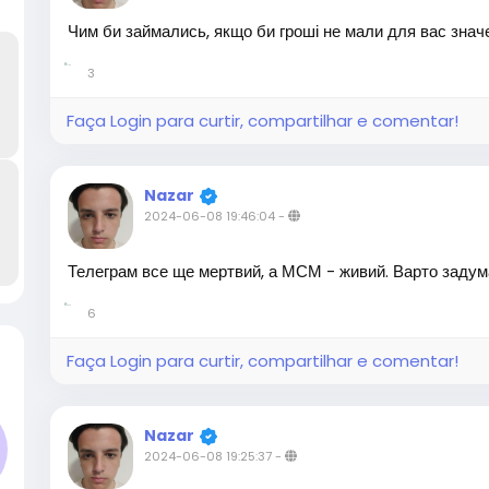
Чим би займались, якщо би гроші не мали для вас знач
3
Faça Login para curtir, compartilhar e comentar!
Nazar
2024-06-08 19:46:04
-
Телеграм все ще мертвий, а МСМ - живий. Варто заду
6
Faça Login para curtir, compartilhar e comentar!
Nazar
2024-06-08 19:25:37
-