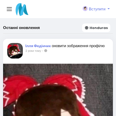
Вступити
Останні оновлення
Honduras
оновити зображення профілю
Ілля Федінчик
2 роки тому
-