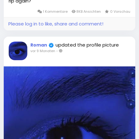
rip again?
1 Kommentare
8KB Ansichten
0 Vorschau
Please log in to like, share and comment!
updated the profile picture
Roman
vor 9 Monaten
-