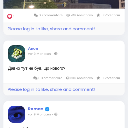
0 Kommentare
7KB Ansichten
0 Vorschau
1
Please log in to like, share and comment!
Анон
vor 9 Monaten
-
Давно тут не був, що нового?
0 Kommentare
8KB Ansichten
0 Vorschau
Please log in to like, share and comment!
Roman
vor 9 Monaten
-