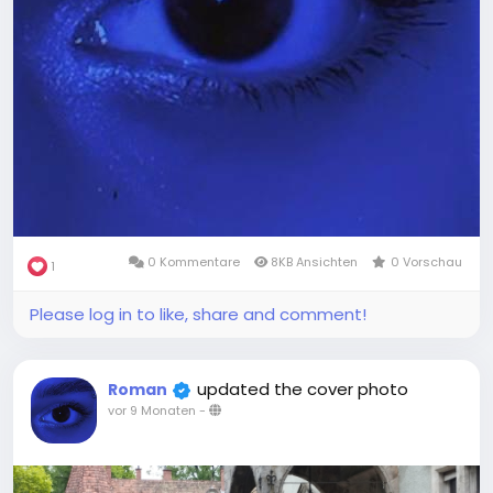
0 Kommentare
8KB Ansichten
0 Vorschau
1
Please log in to like, share and comment!
updated the cover photo
Roman
vor 9 Monaten
-