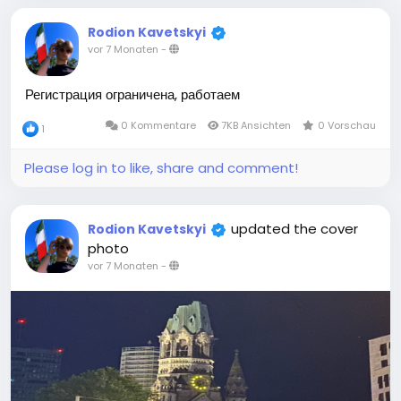
Rodion Kavetskyi
vor 7 Monaten
-
Регистрация ограничена, работаем
0 Kommentare
7KB Ansichten
0 Vorschau
1
Please log in to like, share and comment!
updated the cover
Rodion Kavetskyi
photo
vor 7 Monaten
-