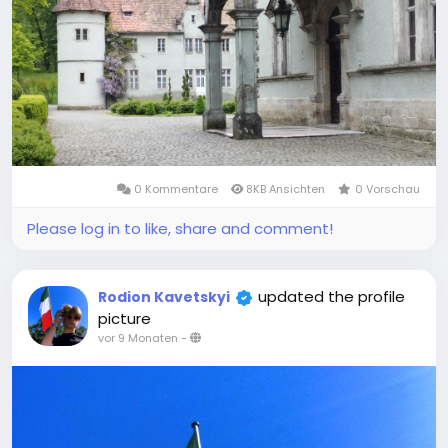
0 Kommentare
8KB Ansichten
0 Vorschau
Please log in to like, share and comment!
updated the profile
Rodion Kavetskyi
picture
vor 9 Monaten
-